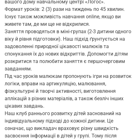
вашого дому навчальному центрі «Логос».
Формат уроків: 2 (3) рази на тиждень по 45 хвилин.
Існує також можливість навчання online, якщо ви
живете там, де ми ще не відкрилися.
Заняття проводяться в міні-групах (2-3 дитини одного
віку й рівня підготовки). Наш підхід ґрунтується на
задоволенні природної цікавості малюків та
спонукання їх до нових відкриттів. Допомогти дітям
розкритися та полюбити заняття є першочерговим
завданням.
Під час уроків малюкам пропонують ігри на розвиток
логіки, вправи на артикуляцію, малювання,
фізкультурні й творчі активності, виготовлення
аплікацій з різних матеріалів, а також безліч інших
цікавих завдань.
Наш клуб раннього розвитку дітей заснований на
індивідуальному підході до кожної дитини. Це
означає, що викладач враховує різну швидкість
засвоєння інформації в дітей у групі. Тому після