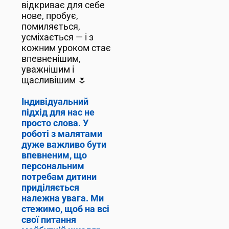
відкриває для себе
нове, пробує,
помиляється,
усміхається — і з
кожним уроком стає
впевненішим,
уважнішим і
щасливішим 🌷
Індивідуальний
підхід для нас не
просто слова. У
роботі з малятами
дуже важливо бути
впевненим, що
персональним
потребам дитини
приділяється
належна увага. Ми
стежимо, щоб на всі
свої питання