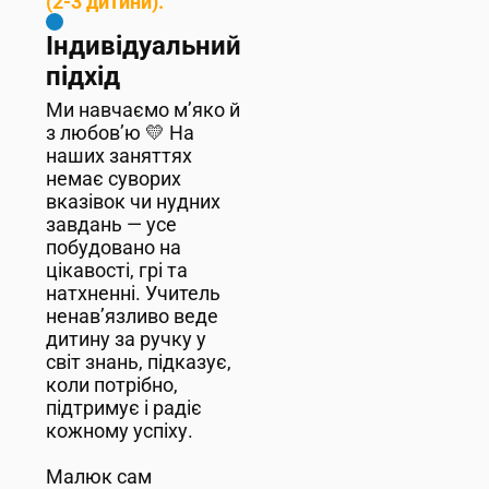
(2-3 дитини).
Індивідуальний
підхід
Ми навчаємо м’яко й
з любов’ю 💛 На
наших заняттях
немає суворих
вказівок чи нудних
завдань — усе
побудовано на
цікавості, грі та
натхненні. Учитель
ненав’язливо веде
дитину за ручку у
світ знань, підказує,
коли потрібно,
підтримує і радіє
кожному успіху.
Малюк сам