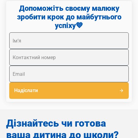
Допоможіть своєму малюку
зробити крок до майбутнього
успіху💙
Надіслати
Дізнайтесь чи готова
ваша дитина до школи?