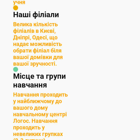
учня
Наші філіали
Велика кількість
філіалів в Києві,
Дніпрі, Одесі, що
надає можливість
обрати філіал біля
вашої домівки для
вашої зручності.
Місце та групи
навчання
Навчання проходить
у найближчому до
вашого дому
навчальному центрі
Логос. Навчання
проходить у
невеликих групках