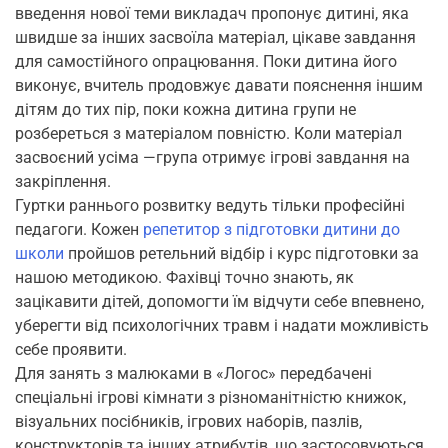
введення нової теми викладач пропонує дитині, яка
швидше за інших засвоїла матеріал, цікаве завдання
для самостійного опрацювання. Поки дитина його
виконує, вчитель продовжує давати пояснення іншим
дітям до тих пір, поки кожна дитина групи не
розбереться з матеріалом повністю. Коли матеріал
засвоєний усіма —група отримує ігрові завдання на
закріплення.
Гуртки раннього розвитку ведуть тільки професійні
педагоги. Кожен
репетитор з підготовки дитини до
школи
пройшов ретельний відбір і курс підготовки за
нашою методикою. Фахівці точно знають, як
зацікавити дітей, допомогти їм відчути себе впевнено,
уберегти від психологічних травм і надати можливість
себе проявити.
Для занять з малюками в «Логос» передбачені
спеціальні ігрові кімнати з різноманітністю книжок,
візуальних посібників, ігрових наборів, пазлів,
конструкторів та інших атрибутів, що застосовуються