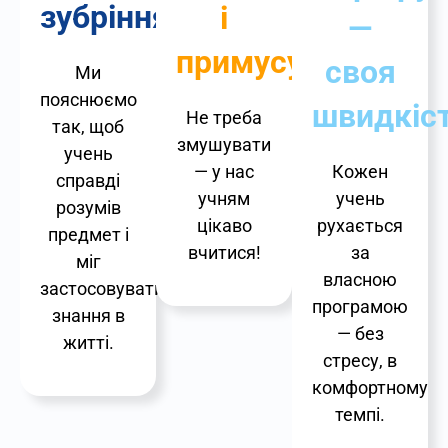
зубріння!
і
—
примусу
своя
Ми
пояснюємо
швидкіс
Не треба
так, щоб
змушувати
учень
— у нас
Кожен
справді
учням
учень
розумів
цікаво
рухається
предмет і
вчитися!
за
міг
власною
застосовувати
програмою
знання в
— без
житті.
стресу, в
комфортному
темпі.