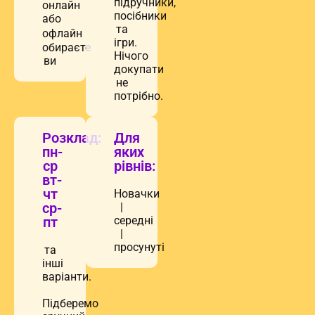
посібники
або
та
офлайн
ігри.
обираєте
Нічого
ви
докупати
не
потрібно.
Розклад:
Для
пн-
яких
ср
рівнів:
вт-
чт
Новачки
ср-
|
пт
середні
|
просунуті
та
інші
варіанти.
Підберемо
зручний