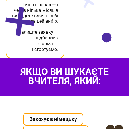
через кілька місяців
ви будете вдячні собі
за цей вибір.
Залиште заявку —
підберемо
формат
і стартуємо.
ЯКЩО ВИ ШУКАЄТЕ
ВЧИТЕЛЯ, ЯКИЙ:
Закохує в німецьку
Вміє пояснити просто