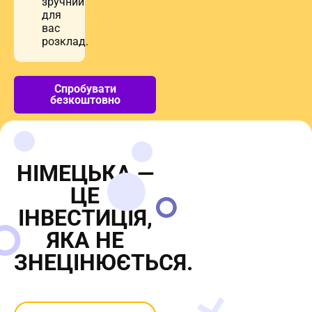
для
вас
розклад.
Спробувати
безкоштовно
НІМЕЦЬКА —
ЦЕ
ІНВЕСТИЦІЯ,
ЯКА НЕ
ЗНЕЦІНЮЄТЬСЯ.
Почніть зараз — і