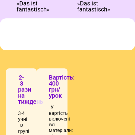
ch»
«Das ist fantastisch»
«Das ist fantastisch»
ВИВЧАЄМО НІМЕЦЬКУ
В КОЛІ ДРУЗІВ ВЕСЕЛО ТА ЦІКАВО!
2-
Вартість:
3
400
рази
грн/
на
урок
тиждень
У
вартість
3-4
включені
учні
всі
в
матеріали:
групі
підручники,
онлайн